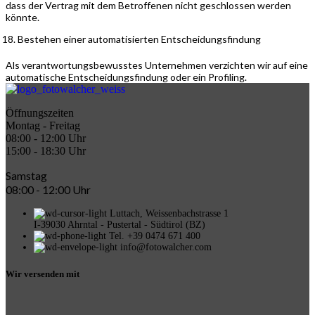
dass der Vertrag mit dem Betroffenen nicht geschlossen werden
könnte.
Bestehen einer automatisierten Entscheidungsfindung
Als verantwortungsbewusstes Unternehmen verzichten wir auf eine
automatische Entscheidungsfindung oder ein Profiling.
Öffnungszeiten
Montag - Freitag
08:00 - 12:00 Uhr
15:00 - 18:30 Uhr
Samstag
08:00 - 12:00 Uhr
Luttach, Weissenbachstrasse 1
I-39030 Ahrntal - Pustertal - Südtirol (BZ)
Tel. +39 0474 671 400
info@fotowalcher.com
Wir versenden mit