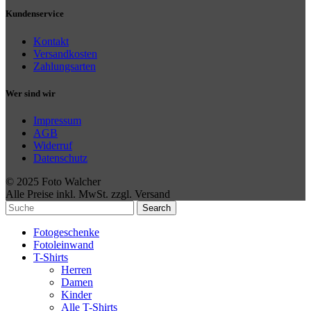
Kundenservice
Kontakt
Versandkosten
Zahlungsarten
Wer sind wir
Impressum
AGB
Widerruf
Datenschutz
© 2025 Foto Walcher
Alle Preise inkl. MwSt. zzgl. Versand
Search
Fotogeschenke
Fotoleinwand
T-Shirts
Herren
Damen
Kinder
Alle T-Shirts