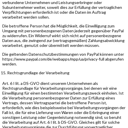
verbundene Unternehmen und Leistungserbringer oder
Subunternehmer weiter, soweit dies zur Erfüllung der vertraglichen
Verpflichtungen erforderlich ist oder die Daten im Auftrag
verarbeitet werden sollen.
Die betroffene Person hat die Möglichkeit, die Einwilligung zum
Umgang mit personenbezogenen Daten jederzeit gegenüber PayPal
zu widerrufen. Ein Widerruf wirkt sich nicht auf personenbezogene
Daten aus, die zwingend zur (vertragsgemäßen) Zahlungsabwicklung
verarbeitet, genutzt oder übermittelt werden müssen.
Die geltenden Datenschutzbestimmungen von PayPal können unter
https://www.paypal.com/de/webapps/mpp/ua/privacy-full abgerufen
werden.
Rechtsgrundlage der Verarbeitung
Art. 6 I lit. a DS-GVO dient unserem Unternehmen als
Rechtsgrundlage für Verarbeitungsvorgänge, bei denen wir eine
Einwilligung für einen bestimmten Verarbeitungszweck einholen. Ist
die Verarbeitung personenbezogener Daten zur Erfüllung eines
Vertrags, dessen Vertragspartei die betroffene Person ist,
erforderlich, wie dies beispielsweise bei Verarbeitungsvorgängen der
Fall ist, die für eine Lieferung von Waren oder die Erbringung einer
sonstigen Leistung oder Gegenleistung notwendig sind, so beruht
die Verarbeitung auf Art. 6 I lit. b DS-GVO. Gleiches gilt für solche
Verarbeitungsvorgänge die zur Durchführung vorvertraglicher