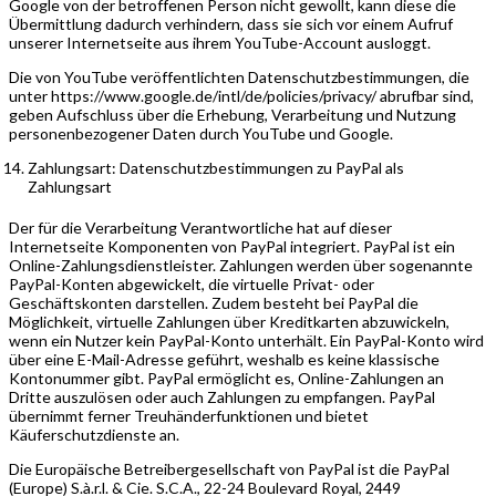
Google von der betroffenen Person nicht gewollt, kann diese die
Übermittlung dadurch verhindern, dass sie sich vor einem Aufruf
unserer Internetseite aus ihrem YouTube-Account ausloggt.
Die von YouTube veröffentlichten Datenschutzbestimmungen, die
unter https://www.google.de/intl/de/policies/privacy/ abrufbar sind,
geben Aufschluss über die Erhebung, Verarbeitung und Nutzung
personenbezogener Daten durch YouTube und Google.
Zahlungsart: Datenschutzbestimmungen zu PayPal als
Zahlungsart
Der für die Verarbeitung Verantwortliche hat auf dieser
Internetseite Komponenten von PayPal integriert. PayPal ist ein
Online-Zahlungsdienstleister. Zahlungen werden über sogenannte
PayPal-Konten abgewickelt, die virtuelle Privat- oder
Geschäftskonten darstellen. Zudem besteht bei PayPal die
Möglichkeit, virtuelle Zahlungen über Kreditkarten abzuwickeln,
wenn ein Nutzer kein PayPal-Konto unterhält. Ein PayPal-Konto wird
über eine E-Mail-Adresse geführt, weshalb es keine klassische
Kontonummer gibt. PayPal ermöglicht es, Online-Zahlungen an
Dritte auszulösen oder auch Zahlungen zu empfangen. PayPal
übernimmt ferner Treuhänderfunktionen und bietet
Käuferschutzdienste an.
Die Europäische Betreibergesellschaft von PayPal ist die PayPal
(Europe) S.à.r.l. & Cie. S.C.A., 22-24 Boulevard Royal, 2449