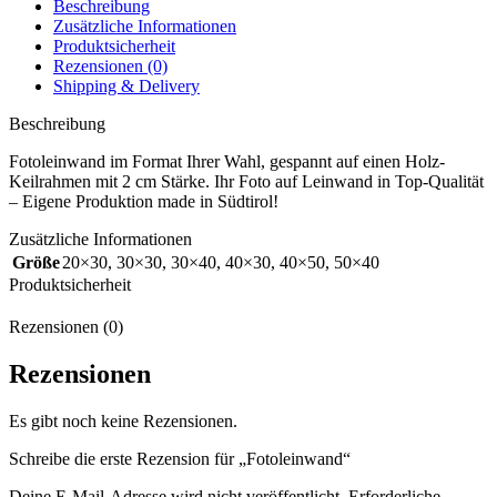
Beschreibung
Zusätzliche Informationen
Produktsicherheit
Rezensionen (0)
Shipping & Delivery
Beschreibung
Fotoleinwand im Format Ihrer Wahl, gespannt auf einen Holz-
Keilrahmen mit 2 cm Stärke. Ihr Foto auf Leinwand in Top-Qualität
– Eigene Produktion made in Südtirol!
Zusätzliche Informationen
Größe
20×30
,
30×30
,
30×40
,
40×30
,
40×50
,
50×40
Produktsicherheit
Rezensionen (0)
Rezensionen
Es gibt noch keine Rezensionen.
Schreibe die erste Rezension für „Fotoleinwand“
Deine E-Mail-Adresse wird nicht veröffentlicht.
Erforderliche