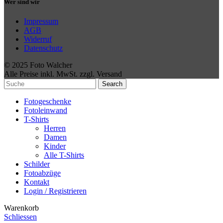
Wer sind wir
Impressum
AGB
Widerruf
Datenschutz
© 2025 Foto Walcher
Alle Preise inkl. MwSt. zzgl. Versand
Search
Fotogeschenke
Fotoleinwand
T-Shirts
Herren
Damen
Kinder
Alle T-Shirts
Schilder
Fotoabzüge
Kontakt
Login / Registrieren
Warenkorb
Schliessen