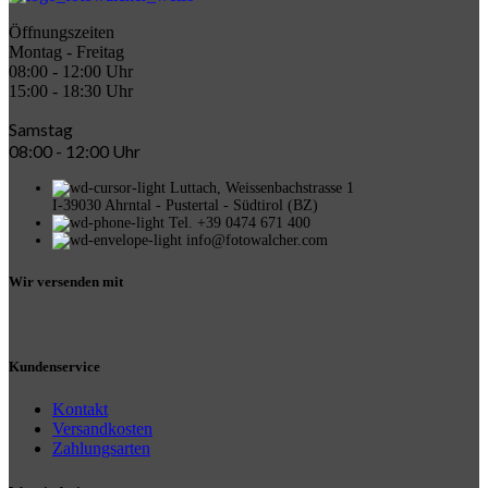
Öffnungszeiten
Montag - Freitag
08:00 - 12:00 Uhr
15:00 - 18:30 Uhr
Samstag
08:00 - 12:00 Uhr
Luttach, Weissenbachstrasse 1
I-39030 Ahrntal - Pustertal - Südtirol (BZ)
Tel. +39 0474 671 400
info@fotowalcher.com
Wir versenden mit
Kundenservice
Kontakt
Versandkosten
Zahlungsarten