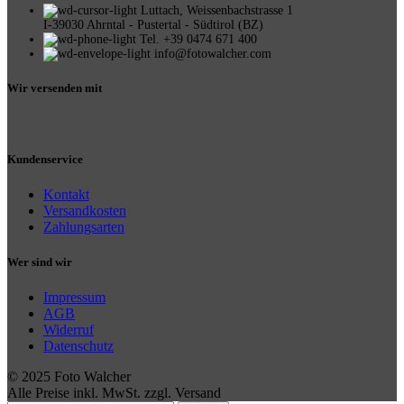
Luttach, Weissenbachstrasse 1
I-39030 Ahrntal - Pustertal - Südtirol (BZ)
Tel. +39 0474 671 400
info@fotowalcher.com
Wir versenden mit
Kundenservice
Kontakt
Versandkosten
Zahlungsarten
Wer sind wir
Impressum
AGB
Widerruf
Datenschutz
© 2025 Foto Walcher
Alle Preise inkl. MwSt. zzgl. Versand