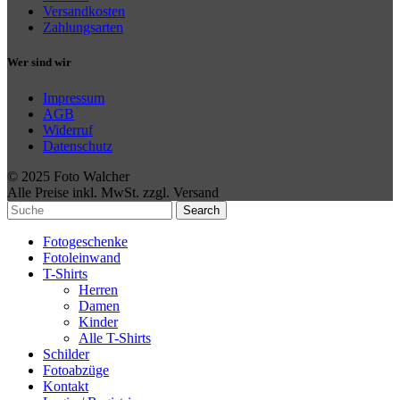
Versandkosten
Zahlungsarten
Wer sind wir
Impressum
AGB
Widerruf
Datenschutz
© 2025 Foto Walcher
Alle Preise inkl. MwSt. zzgl. Versand
Search
Fotogeschenke
Fotoleinwand
T-Shirts
Herren
Damen
Kinder
Alle T-Shirts
Schilder
Fotoabzüge
Kontakt