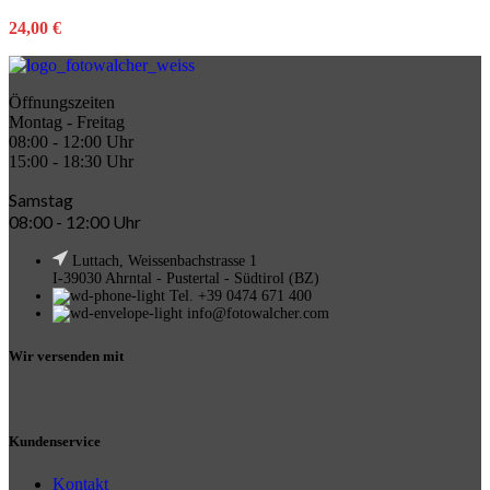
24,00
€
Öffnungszeiten
Montag - Freitag
08:00 - 12:00 Uhr
15:00 - 18:30 Uhr
Samstag
08:00 - 12:00 Uhr
Luttach, Weissenbachstrasse 1
I-39030 Ahrntal - Pustertal - Südtirol (BZ)
Tel. +39 0474 671 400
info@fotowalcher.com
Wir versenden mit
Kundenservice
Kontakt